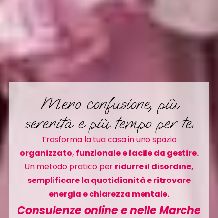
Meno confusione, più
serenità e più tempo per te.
Trasforma la tua casa in uno spazio
organizzato, funzionale e facile da gestire.
Un metodo pratico per
ridurre il disordine,
semplificare la quotidianità e ritrovare
energia e chiarezza mentale.
Consulenze online e nelle Marche